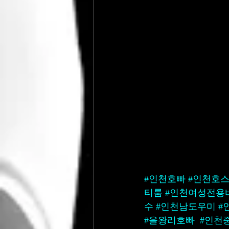
#인천호빠
#인천호
티룸
#인천여성전용
수
#인천남도우미
#
#을왕리호빠
#인천