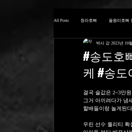
All Posts
청라호빠
을왕리호빠 
박사 강
2023년 10
#송도호
케 #송
결국 술값은 2~3만원
그거 아끼려다가 냄
할배들이랑 놀게된다
우린 선수 퀄리티 확