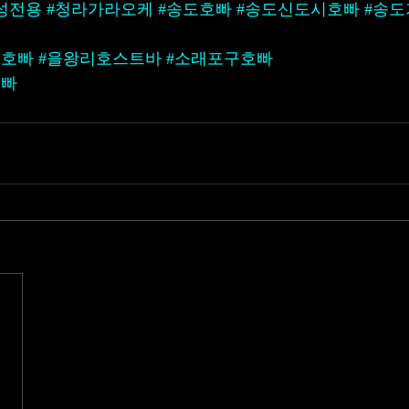
성전용
#청라가라오케
#송도호빠
#송도신도시호빠
#송
동호빠
#을왕리호스트바
#소래포구호빠
호빠