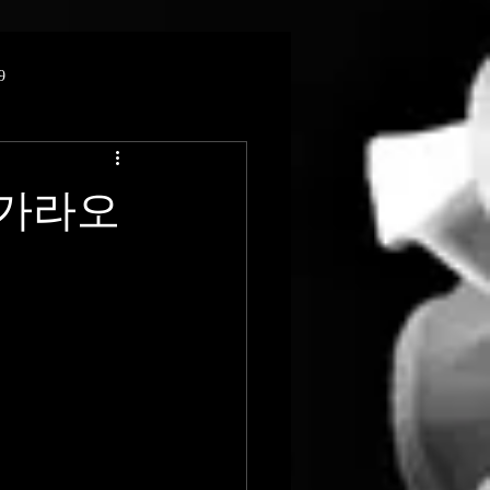
9
도가라오