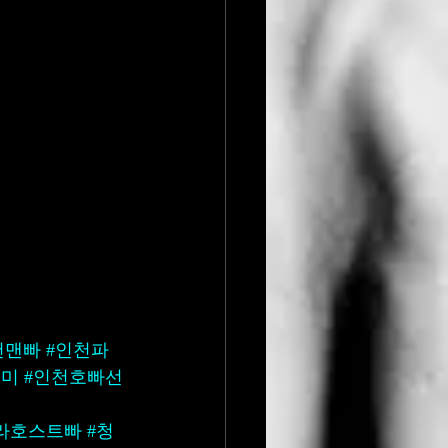
천맨빠
#인천파
우미
#인천호빠선
라호스트빠
#청