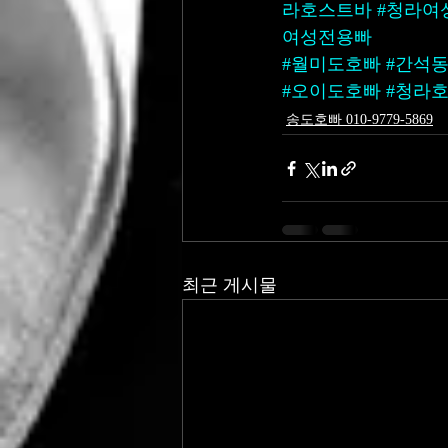
라호스트바
#청라여
여성전용빠
#월미도호빠
#간석
#오이도호빠
#청라
송도호빠 010-9779-5869
최근 게시물