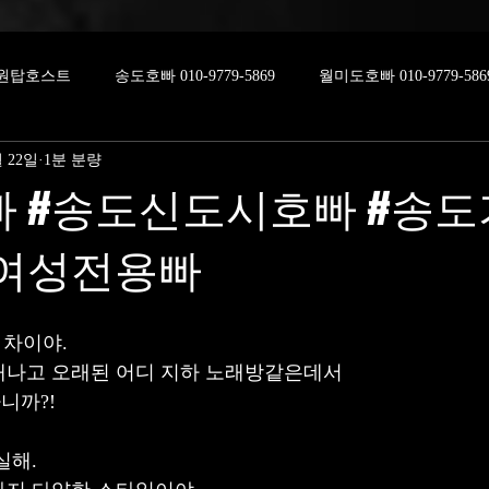
원탑호스트
송도호빠 010-9779-5869
월미도호빠 010-9779-586
월 22일
1분 분량
빠 #송도신도시호빠 #송
도여성전용빠
 차이야.
새나고 오래된 어디 지하 노래방같은데서
니까?!
실해.