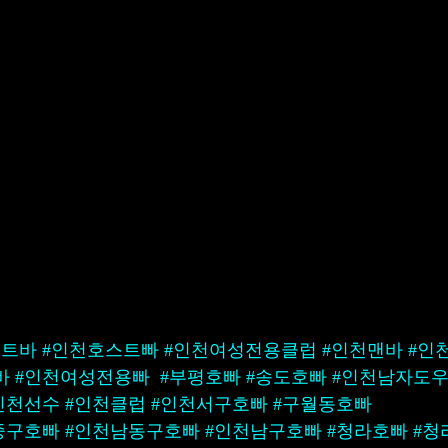
스트바
#인천호스트빠
#인천여성전용클럽
#인천맨바
#인
바
#인천여성전용빠
#부평호빠
#송도호빠
#인천남자도
인천선수
#인천클럽
#인천서구호빠
#구월동호빠
중구호빠
#인천남동구호빠
#인천남구호빠
#청라호빠
#청