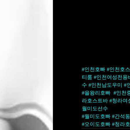
#인천호빠
#인천호
티룸
#인천여성전용
수
#인천남도우미
#
#을왕리호빠
#인천
라호스트바
#청라여
월미도선수
#월미도호빠
#간석
#오이도호빠
#청라