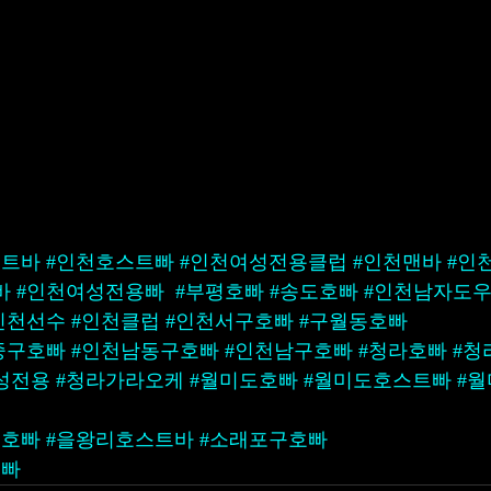
스트바
#인천호스트빠
#인천여성전용클럽
#인천맨바
#인
바
#인천여성전용빠
#부평호빠
#송도호빠
#인천남자도
인천선수
#인천클럽
#인천서구호빠
#구월동호빠
중구호빠
#인천남동구호빠
#인천남구호빠
#청라호빠
#청
성전용
#청라가라오케
#월미도호빠
#월미도호스트빠
#
동호빠
#을왕리호스트바
#소래포구호빠
호빠