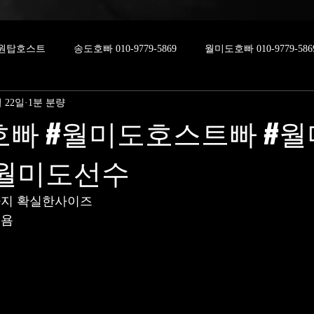
원탑호스트
송도호빠 010-9779-5869
월미도호빠 010-9779-586
월 22일
1분 분량
호빠 #월미도호스트빠 #
#월미도선수
지 확실한사이즈
께욤