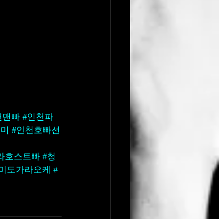
천맨빠
#인천파
우미
#인천호빠선
라호스트빠
#청
월미도가라오케
#