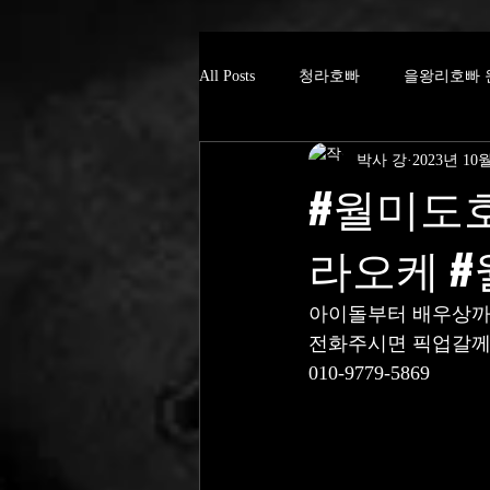
All Posts
청라호빠
을왕리호빠 
박사 강
2023년 10
#월미도
라오케 
아이돌부터 배우상까
전화주시면 픽업갈
010-9779-5869