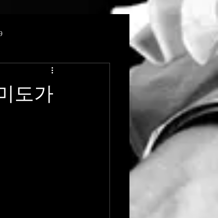
9
월미도가