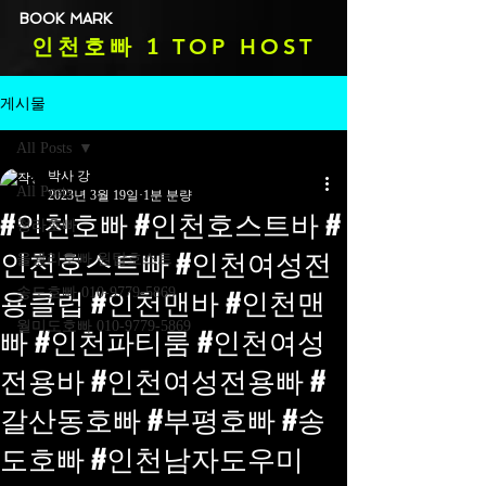
BOOK MARK
TOP HOST
인천호빠
1
게시물
All Posts
박사 강
All Posts
2023년 3월 19일
1분 분량
#인천호빠 #인천호스트바 #
청라호빠
인천호스트빠 #인천여성전
을왕리호빠 원탑호스트
용클럽 #인천맨바 #인천맨
송도호빠 010-9779-5869
월미도호빠 010-9779-5869
빠 #인천파티룸 #인천여성
전용바 #인천여성전용빠 #
갈산동호빠 #부평호빠 #송
도호빠 #인천남자도우미