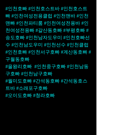
#인천호빠
#인천호스트바
#인천호스트
빠
#인천여성전용클럽
#인천맨바
#인천
맨빠
#인천파티룸
#인천여성전용바
#인
천여성전용빠
#갈산동호빠
#부평호빠
#
송도호빠
#인천남자도우미
#인천호빠선
수
#인천남도우미
#인천선수
#인천클럽
#인천호빠
#인천서구호빠
#계산동호빠
#
구월동호빠
#을왕리호빠
#인천중구호빠
#인천남동
구호빠
#인천남구호빠
#월미도호빠
#간석동호빠
#간석동호스
트바
#소래포구호빠
#오이도호빠
#청라호빠