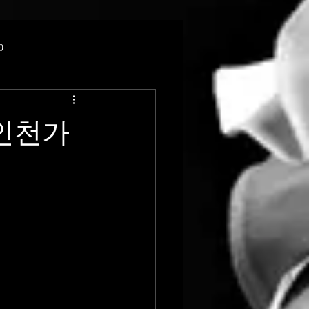
9
#인천가