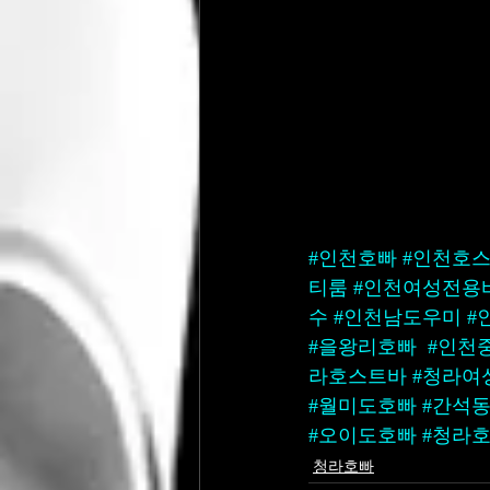
#인천호빠
#인천호
티룸
#인천여성전용
수
#인천남도우미
#
#을왕리호빠
#인천
라호스트바
#청라여
#월미도호빠
#간석
#오이도호빠
#청라
청라호빠