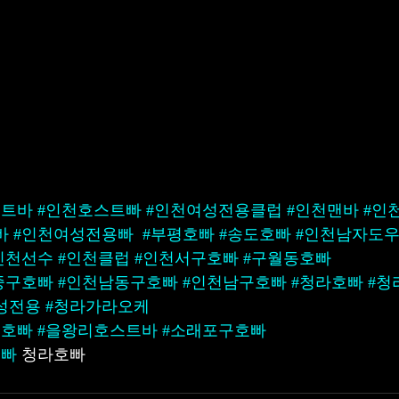
스트바
#인천호스트빠
#인천여성전용클럽
#인천맨바
#인
바
#인천여성전용빠
#부평호빠
#송도호빠
#인천남자도
인천선수
#인천클럽
#인천서구호빠
#구월동호빠
중구호빠
#인천남동구호빠
#인천남구호빠
#청라호빠
#청
성전용
#청라가라오케
동호빠
#을왕리호스트바
#소래포구호빠
호빠
 청라호빠