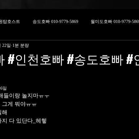
원탑호스트
송도호빠 010-9779-5869
월미도호빠 010-9779-586
월 22일
1분 분량
 #인천호빠 #송도호빠 
16일
할배들이랑 놀지마ㅠㅜ
 그게 뭐야ㅠㅠ
해 
까지 다 있단다_헤헿