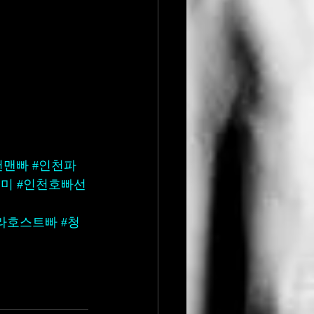
천맨빠
#인천파
우미
#인천호빠선
라호스트빠
#청