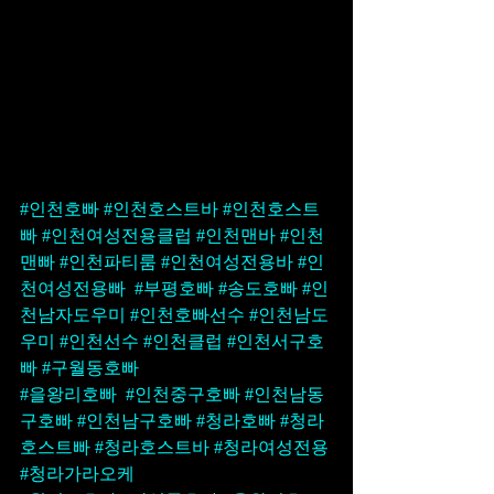
#인천호빠
#인천호스트바
#인천호스트
빠
#인천여성전용클럽
#인천맨바
#인천
맨빠
#인천파티룸
#인천여성전용바
#인
천여성전용빠
#부평호빠
#송도호빠
#인
천남자도우미
#인천호빠선수
#인천남도
우미
#인천선수
#인천클럽
#인천서구호
빠
#구월동호빠
#을왕리호빠
#인천중구호빠
#인천남동
구호빠
#인천남구호빠
#청라호빠
#청라
호스트빠
#청라호스트바
#청라여성전용
#청라가라오케